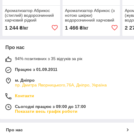
Ароматизатор Абрикос
Ароматизатор Абрикос (з
Аром
(стиглий) водорозчинний
нотою шкірки)
(жув
харчовий рідкий
водорозчинний харчовий
водо
ідентичний натуральному
рідкий ідентичний
рідк
1 244
1 466
2 2
₴/кг
₴/кг
натуральному
нат
Про нас
94% позитивних з 35 відгуків за рік
Працює з 01.09.2011
м. Дніпро
пр. Дмитра Яворницького,76А, Дніпро, Україна
Контакти
Сьогодні працює з 09:00 до 17:00
Показати весь графік роботи
Про нас