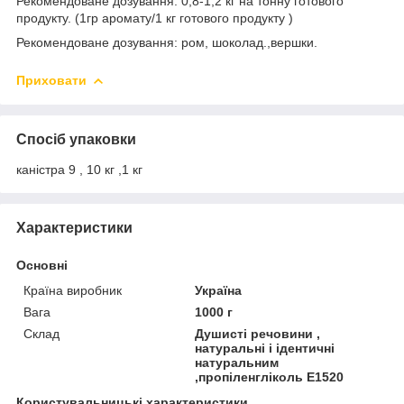
Рекомендоване дозування: 0,8-1,2 кг на тонну готового
продукту. (1гр аромату/1 кг готового продукту )
Рекомендоване дозування: ром, шоколад.,вершки.
Приховати
Спосіб упаковки
каністра 9 , 10 кг ,1 кг
Характеристики
Основні
Країна виробник
Україна
Вага
1000 г
Склад
Душисті речовини ,
натуральні і ідентичні
натуральним
,пропіленгліколь Е1520
Користувальницькі характеристики