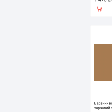
Барвник ві
харчовий 