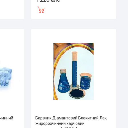
зчинний
Барвник Діамантовий Блакитний Лак,
жиророзчинний харчовий