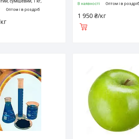
ий, сумішевий, 1 кг,
В наявності
Оптом і в роздрі
і
Оптом і в роздріб
1 950 ₴/кг
/кг