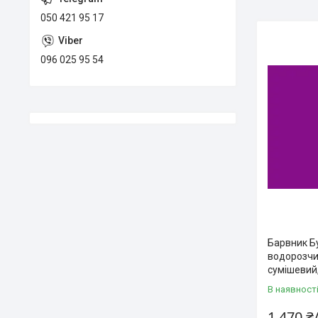
050 421 95 17
096 025 95 54
Барвник Б
водорозчи
сумішевий, 
В наявност
1 470 ₴