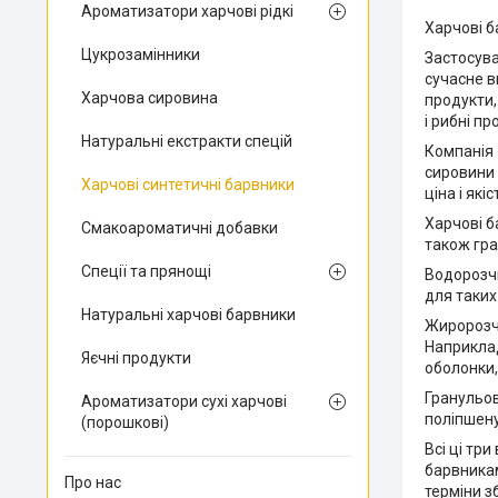
Ароматизатори харчові рідкі
Харчові 
Цукрозамінники
Застосува
сучасне в
Харчова сировина
продукти,
і рибні п
Натуральні екстракти спецій
Компанія 
сировини 
Харчові синтетичні барвники
ціна і як
Харчові б
Смакоароматичні добавки
також гра
Спеції та прянощі
Водорозчи
для таких
Натуральні харчові барвники
Жиророзчи
Наприклад
Яєчні продукти
оболонки, 
Гранульов
Ароматизатори сухі харчові
поліпшену
(порошкові)
Всі ці тр
барвникам
Про нас
терміни з