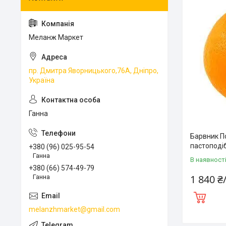
Меланж Маркет
пр. Дмитра Яворницького,76А, Дніпро,
Україна
Ганна
Барвник П
пастоподі
+380 (96) 025-95-54
Ганна
В наявност
+380 (66) 574-49-79
1 840 ₴
Ганна
melanzhmarket@gmail.com