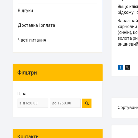
Якщо кліє
Відгуки
рідкому і 
Зараз най
Доставка і оплата
харчовий 
(синій), 
золота ри
Часті питання
вишневий 
Фільтри
Ціна