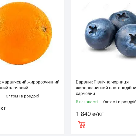
омаранчевий жиророзчинний
Барвник Північна чорниця
бний харчовий
жиророзчинний пастоподібн
харчовий
і
Оптом і в роздріб
В наявності
Оптом і в роздрі
/кг
1 840 ₴/кг