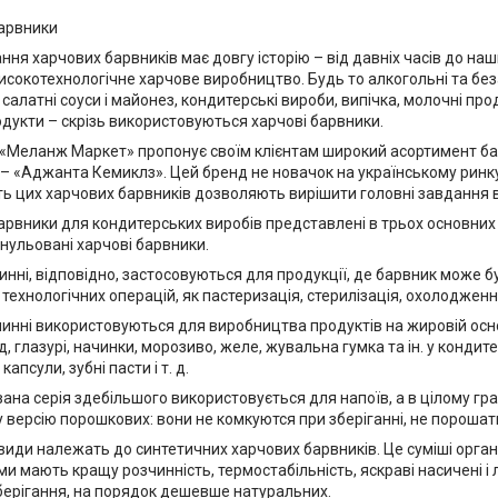
барвники
ння харчових барвників має довгу історію – від давніх часів до наш
исокотехнологічне харчове виробництво. Будь то алкогольні та беза
 салатні соуси і майонез, кондитерські вироби, випічка, молочні пр
родукти – скрізь використовуються харчові барвники.
«Меланж Маркет» пропонує своїм клієнтам широкий асортимент бар
– «Аджанта Кемиклз». Цей бренд не новачок на українському ринку, м
ість цих харчових барвників дозволяють вирішити головні завдання 
арвники для кондитерських виробів представлені в трьох основних 
нульовані харчові барвники.
нні, відповідно, застосовуються для продукції, де барвник може б
 технологічних операцій, як пастеризація, стерилізація, охолоджен
нні використовуються для виробництва продуктів на жировій основ
, глазурі, начинки, морозиво, желе, жувальна гумка та ін. у кондит
капсули, зубні пасти і т. д.
ана серія здебільшого використовується для напоїв, а в цілому г
 версію порошкових: вони не комкуются при зберіганні, не порошать 
и види належать до синтетичних харчових барвників. Це суміші орган
и мають кращу розчинність, термостабільність, яскраві насичені і
берігання, на порядок дешевше натуральних.