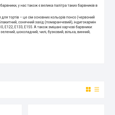
арвники, у нас також є велика палітра таких барвників в
 для тортів – це сім основних кольорів понсо (червоний
блакитний, сонячний захід (помаранчевий), індигокармін
10, Е122, Е133, Е155. А також змішані харчові барвники:
зелений, шоколадний, чилі, бузковий, вільха, винний,