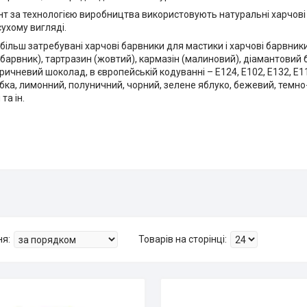
нт за технологією виробництва використовують натуральні харчові б
сухому вигляді.
більш затребувані харчові барвники для мастики і харчові барвники
барвник), тартразин (жовтий), кармазін (малиновий), діамантовий 
коричневий шоколад, в європейській кодуванні – Е124, Е102, Е132, Е1
бка, лимонний, полуничний, чорний, зелене яблуко, бежевий, темно-
та ін.