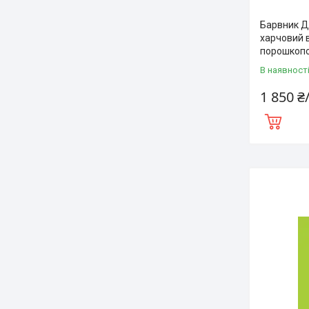
Барвник Д
харчовий 
порошкопод
В наявност
1 850 ₴