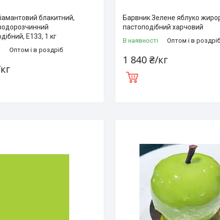
іамантовий блакитний,
Барвник Зелене яблуко жиро
водорозчинний
пастоподібний харчовий
ібний, Е133, 1 кг
В наявності
Оптом і в роздрі
і
Оптом і в роздріб
1 840 ₴/кг
/кг