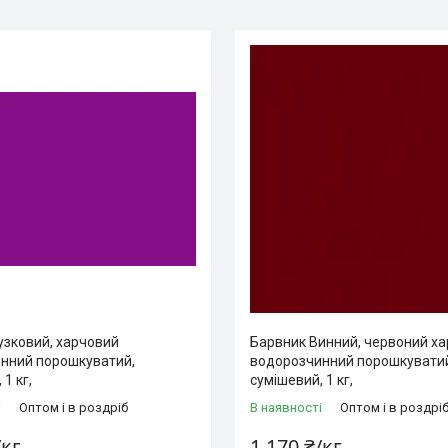
узковий, харчовий
Барвник Винний, червоний х
нний порошкуватий,
водорозчинний порошкувати
1 кг,
сумішевий, 1 кг,
і
Оптом і в роздріб
В наявності
Оптом і в роздрі
/кг
1 170 ₴/кг