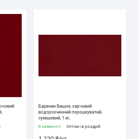
арчовий
Барвник Вишня, харчовий
й,
водорозчинний порошкуватий,
сумішевий, 1 кг,
б
В наявності
Оптом і в роздріб
1 220 ₴/кг