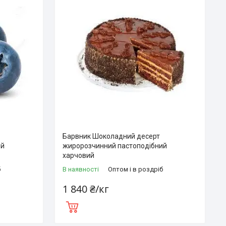
Барвник Шоколадний десерт
ий
жиророзчинний пастоподібний
харчовий
б
В наявності
Оптом і в роздріб
1 840 ₴/кг