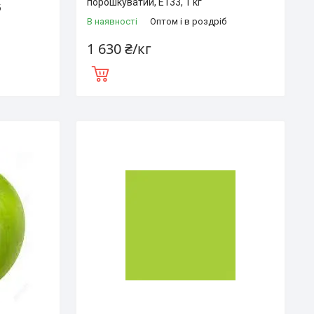
порошкуватий, Е133, 1 кг
б
В наявності
Оптом і в роздріб
1 630 ₴/кг