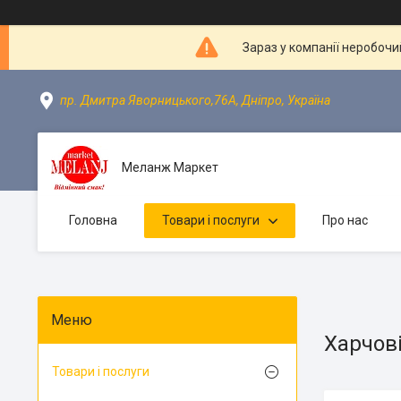
Зараз у компанії неробочи
пр. Дмитра Яворницького,76А, Дніпро, Україна
Меланж Маркет
Головна
Товари і послуги
Про нас
Харчов
Товари і послуги