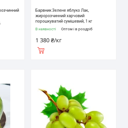
розчинний
Барвник Зелене яблуко Лак,
жиророзчинний харчовий
порошкуватий сумішевий, 1 кг
б
В наявності
Оптом і в роздріб
1 380 ₴/кг