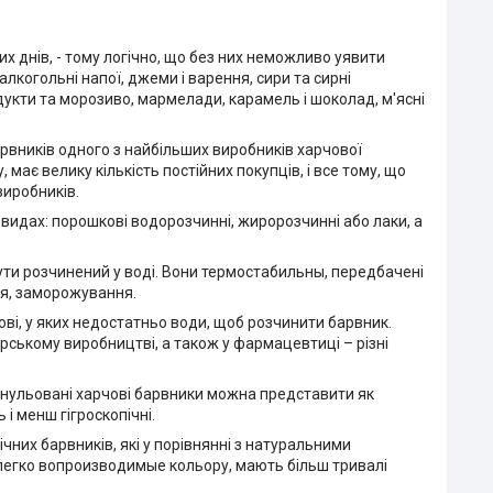
их днів, - тому логічно, що без них неможливо уявити
лкогольні напої, джеми і варення, сири та сирні
одукти та морозиво, мармелади, карамель і шоколад, м'ясні
вників одного з найбільших виробників харчової
ає велику кількість постійних покупців, і все тому, що
виробників.
видах: порошкові водорозчинні, жиророзчинні або лаки, а
ути розчинений у воді. Вони термостабильны, передбачені
ня, заморожування.
і, у яких недостатньо води, щоб розчинити барвник.
ерському виробництві, а також у фармацевтиці – різні
ранульовані харчові барвники можна представити як
і менш гігроскопічні.
ічних барвників, які у порівнянні з натуральними
 легко вопроизводимые кольору, мають більш тривалі