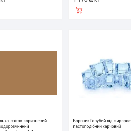
льха, світло-коричневий
Барвник Голубий лід жироро
водорозчинний
пастоподібний харчовий