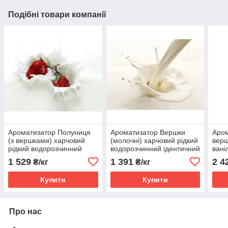
Подібні товари компанії
Ароматизатор Полуниця
Ароматизатор Вершки
Аром
(з вершками) харчовий
(молочні) харчовий рідкий
верш
рідкий водорозчинний
водорозчинний ідентичний
ваніл
ідентичний натуральному
натуральному
рідк
1 529
1 391
2 4
₴/кг
₴/кг
іден
Купити
Купити
Про нас