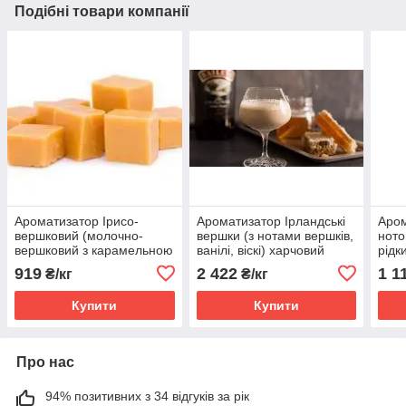
Подібні товари компанії
Ароматизатор Ірисо-
Ароматизатор Ірландські
Аром
вершковий (молочно-
вершки (з нотами вершків,
ното
вершковий з карамельною
ванілі, віскі) харчовий
рідк
нотою) харчовий рідкий
рідкий водорозчинний
іден
919
2 422
1 1
₴/кг
₴/кг
водорозчинний ідентичний
ідентичний натуральному
натуральному
Купити
Купити
Про нас
94% позитивних з 34 відгуків за рік