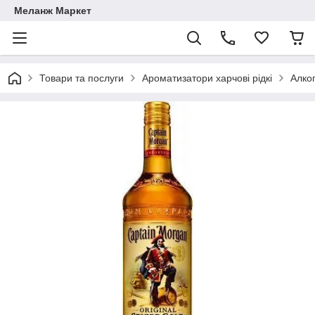
Меланж Маркет
Товари та послуги
Ароматизатори харчові рідкі
Алко