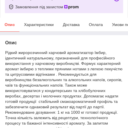
Замовлення під захистом
Опис
Характеристики
Доставка
Оплата
Умови п
Опис
Рідкий жиророзчинний харчовий ароматизатор Імбир,
ідентичний натуральному, призначений для професійного
використання у харчовому виробництві. Формує характерний
аромат імбирю з теплими пряними нотами з легкою пекучістю
та цитрусовими відтінками . Рекомендується для
виробнинцтва безалкогольних та алкогольних напоїв, сиропів,
чаїв та функціональних напоїв. Також може
використовуватися у кондитерських та хлібобулочних
виробах, десертах і молочних продуктах. Допомагає надати
готовій продукції стабільний смакоароматичний профіль та
забезпечити однаковий результат від партії до партії.
Рекомендоване дозування: 1 кг на 1000 кг готової продукції.
Точна кількість залежить від рецептури, технологічного
процесу та бажаної інтенсивності аромату. За запитом