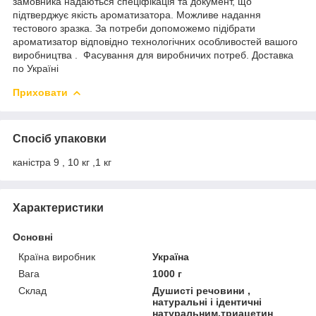
замовника надаються спеціфікація та документ, що
підтверджує якість ароматизатора. Можливе надання
тестового зразка. За потреби допоможемо підібрати
ароматизатор відповідно технологічних особливостей вашого
виробництва . Фасування для виробничих потреб. Доставка
по Україні
Приховати
Спосіб упаковки
каністра 9 , 10 кг ,1 кг
Характеристики
Основні
Країна виробник
Україна
Вага
1000 г
Склад
Душисті речовини ,
натуральні і ідентичні
натуральним,триацетин