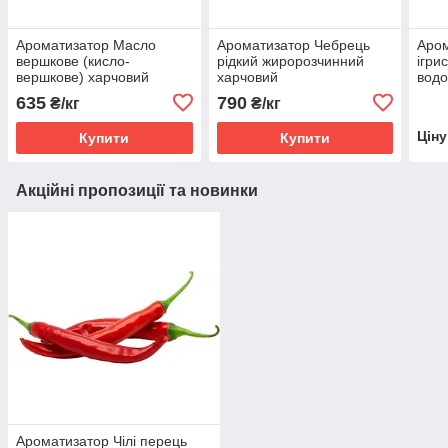
Ароматизатор Масло
Ароматизатор Чебрець
Аром
вершкове (кисло-
рідкий жиророзчинний
ігри
вершкове) харчовий
харчовий
водо
рідкий жиророзчинний
нат
635
790
₴/кг
₴/кг
ідентичний натуральному
Цін
Купити
Купити
Акційні пропозиції та новинки
Ароматизатор Чілі перець