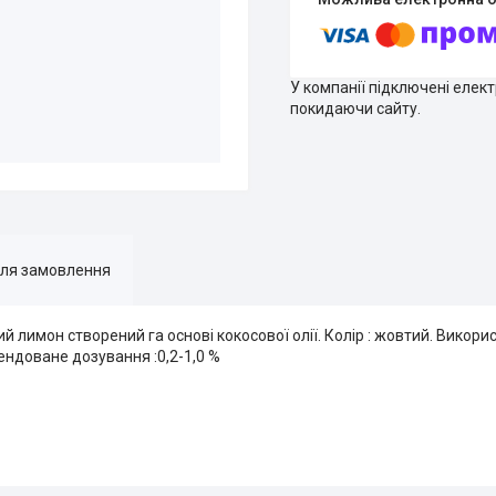
У компанії підключені елек
покидаючи сайту.
для замовлення
имон створений га основі кокосової олії. Колір : жовтий. Викори
ндоване дозування :0,2-1,0 %