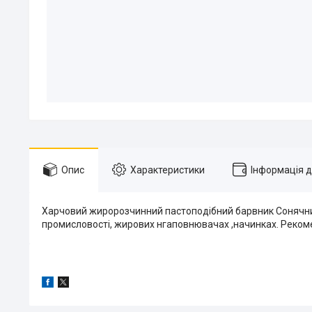
Опис
Характеристики
Інформація 
Харчовий жиророзчинний пастоподібний барвник Сонячний л
промисловості, жирових нгаповнювачах ,начинках. Рекоме