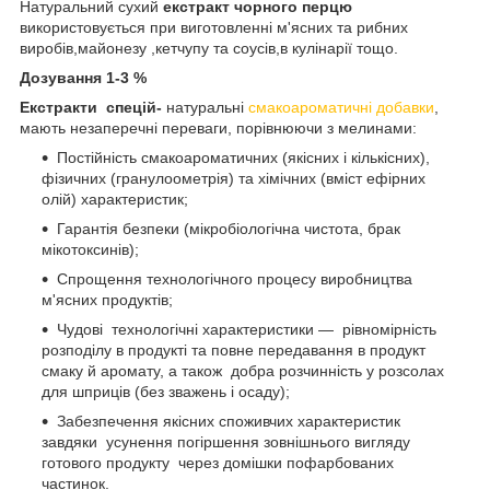
Натуральний сухий
екстракт чорного перцю
використовується при виготовленні м'ясних та рибних
виробів,майонезу ,кетчупу та соусів,в кулінарії тощо.
Дозування 1-3 %
Екстракти спецій-
натуральні
смакоароматичні добавки
,
мають незаперечні переваги, порівнюючи з мелинами:
Постійність смакоароматичних (якісних і кількісних),
фізичних (гранулоометрія) та хімічних (вміст ефірних
олій) характеристик;
Гарантія безпеки (мікробіологічна чистота, брак
мікотоксинів);
Спрощення технологічного процесу виробництва
м'ясних продуктів;
Чудові технологічні характеристики — рівномірність
розподілу в продукті та повне передавання в продукт
смаку й аромату, а також добра розчинність у розсолах
для шприців (без зважень і осаду);
Забезпечення якісних споживчих характеристик
завдяки усунення погіршення зовнішнього вигляду
готового продукту через домішки пофарбованих
частинок.