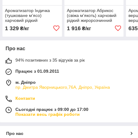
Ароматизатор Індичка
Ароматизатор Абрикос
Аро
(тушковане м'ясо)
(свіжа м'якоть) харчовий
верш
харчовий рідкий
рідкий жиророзчинний
верш
жиророзчинний
ідентичний натуральному
рідк
1 329
1 916
635
₴/кг
₴/кг
ідентичний натуральному
іден
Про нас
94% позитивних з 35 відгуків за рік
Працює з 01.09.2011
м. Дніпро
пр. Дмитра Яворницького,76А, Дніпро, Україна
Контакти
Сьогодні працює з 09:00 до 17:00
Показати весь графік роботи
Про нас