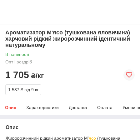
Ароматизатор М'ясо (тушкована яловичина)
харчовий рідкий жиророзчинний ідентичний
натуральному
В наявності
Опт і роздріб
1 705
₴/кг
1 537 ₴
від 9 кг
Опис
Характеристики
Доставка
Оплата
Умови п
Опис
Жиророзчинний рідкий ароматизатор М'
ясо
(тушкована