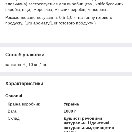
яловичина) застосовується для виробництва , хлібобулочних
виробів, піци, морозива, м'ясних виробів, консервів .
Рекомендоване дозування: 0,5-1,0 кг на тонну готового
продукту. (1гр аромату/1 кг готового продукту )
Спосіб упаковки
каністра 9 , 10 кг ,1 кг
Характеристики
Основні
Країна виробник
Україна
Вага
1000 г
Склад
Душисті речовини ,
натуральні і ідентичні
натуральним,триацетин