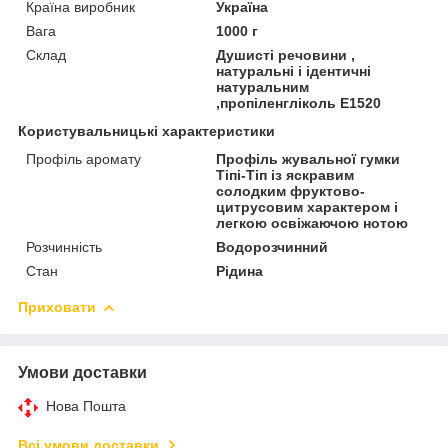
Країна виробник
Україна
Вага
1000 г
Склад
Душисті речовини ,
натуральні і ідентичні
натуральним
,пропіленгліколь Е1520
Користувальницькі характеристики
Профіль аромату
Профіль жувальної гумки
Тіпі-Тіп із яскравим
солодким фруктово-
цитрусовим характером і
легкою освіжаючою нотою
Розчинність
Водорозчинний
Стан
Рідина
Приховати
Умови доставки
Нова Пошта
Всі умови доставки