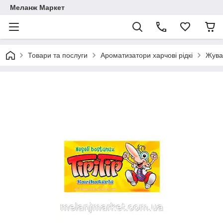
Меланж Маркет
Товари та послуги
Ароматизатори харчові рідкі
Жува