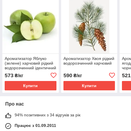
Ароматизатор Яблуко
Ароматизатор Хвоя рідкий
Аром
(зелене) харчовий рідкий
водорозчинний харчовий
ягод
водорозчинний ідентичний
чорн
натуральному
харч
573
590
521
₴/кг
₴/кг
водо
нат
Купити
Купити
Про нас
94% позитивних з 34 відгуків за рік
Працює з 01.09.2011