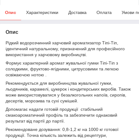
Опис
Характеристики
Доставка
Оплата
Умови п
Опис
Рідкий водорозчинний харчовий ароматизатор Тіпі-Тіп,
ідентичний натуральному, призначений для професійного
використання у харчовому виробництві.
Формує характерний аромат жувальної гумки Тіпі-Тіп з
солодкими, фруктово-ягідними, цитрусовими та легкою
освіжаючою нотою .
Рекомендується для виробнинцтва жувальної гумки,
льодяників, карамелі, цукерок і кондитерських виробів. Також
може використовуватися у безалкогольних напоїв, сиропів,
десертів, морозива та сухі сумішей.
Допомагає надати готовій продукції стабільний
смакоароматичний профіль та забезпечити однаковий
результат від партії до партії.
Рекомендоване дозування: 0,8-1,2 кг на 1000 кг готової
продукції. Точна кількість залежить від рецептури,