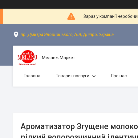
Зараз у компанії неробочи
пр. Дмитра Яворницького,76А, Дніпро, Україна
Меланж Маркет
Головна
Товари і послуги
Про нас
Ароматизатор Згущене молоко
рідкий водорозчинний ідентич