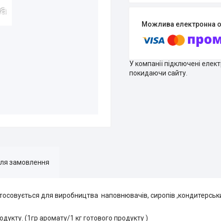
У компанії підключені елек
покидаючи сайту.
для замовлення
совується для виробництва наповнювачів, сиропів ,кондитерських
одукту. (1гр аромату/1 кг готового продукту )