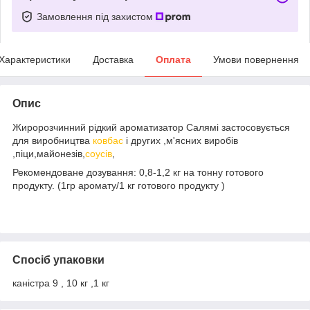
Замовлення під захистом
Характеристики
Доставка
Оплата
Умови повернення
Опис
Жиророзчинний рідкий ароматизатор Салямі застосовується
для виробництва
ковбас
і других ,м'ясних виробів
,піци,майонезів,
соусів
,
Рекомендоване дозування: 0,8-1,2 кг на тонну готового
продукту. (1гр аромату/1 кг готового продукту )
Спосіб упаковки
каністра 9 , 10 кг ,1 кг