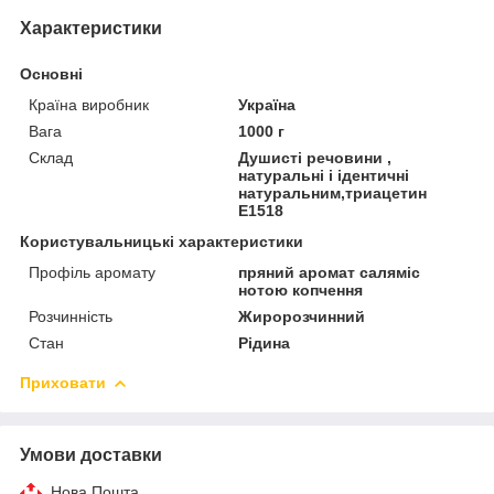
Характеристики
Основні
Країна виробник
Україна
Вага
1000 г
Склад
Душисті речовини ,
натуральні і ідентичні
натуральним,триацетин
Е1518
Користувальницькі характеристики
Профіль аромату
пряний аромат саляміс
нотою копчення
Розчинність
Жиророзчинний
Стан
Рідина
Приховати
Умови доставки
Нова Пошта