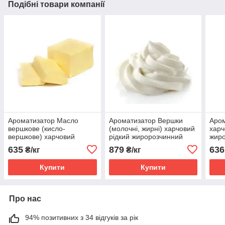
Подібні товари компанії
Ароматизатор Масло
Ароматизатор Вершки
Аром
вершкове (кисло-
(молочні, жирні) харчовий
харч
вершкове) харчовий
рідкий жиророзчинний
жир
рідкий жиророзчинний
ідентичний натуральному
іден
635
879
636
₴/кг
₴/кг
ідентичний натуральному
Купити
Купити
Про нас
94% позитивних з 34 відгуків за рік