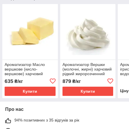
Ароматизатор Масло
Ароматизатор Вершки
Аром
вершкове (кисло-
(молочні, жирні) харчовий
ігри
вершкове) харчовий
рідкий жиророзчинний
водо
рідкий жиророзчинний
ідентичний натуральному
нат
635
879
₴/кг
₴/кг
ідентичний натуральному
Цін
Купити
Купити
Про нас
94% позитивних з 35 відгуків за рік