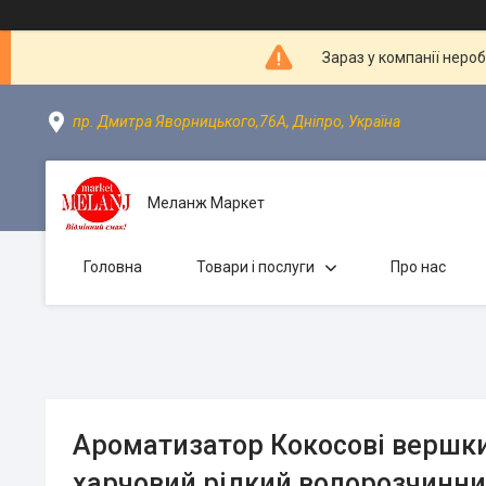
Зараз у компанії неро
пр. Дмитра Яворницького,76А, Дніпро, Україна
Меланж Маркет
Головна
Товари і послуги
Про нас
Ароматизатор Кокосові вершки 
харчовий рідкий водорозчинни