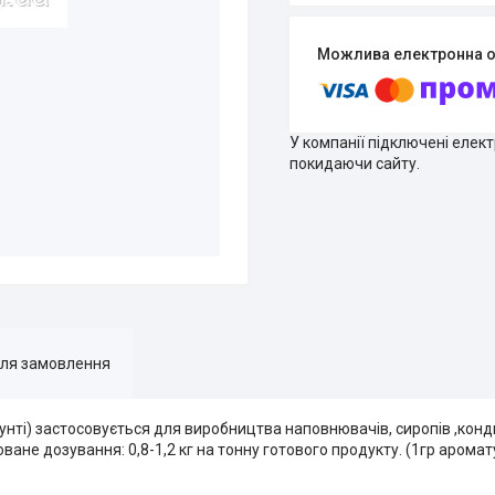
У компанії підключені елек
покидаючи сайту.
для замовлення
нті) застосовується для виробництва наповнювачів, сиропів ,конди
ане дозування: 0,8-1,2 кг на тонну готового продукту. (1гр аромату