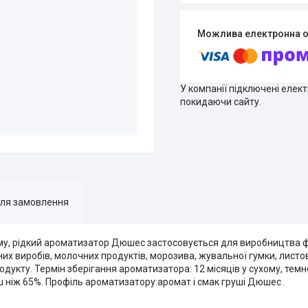
У компанії підключені елек
покидаючи сайту.
для замовлення
му, рідкий ароматизатор Дюшес застосовується для виробництва 
них виробів, молочних продуктів, морозива, жувальної гумки, лист
одукту. Термін зберігання ароматизатора: 12 місяців у сухому, тем
ьш ніж 65%. Профіль ароматизатору:аромат і смак груші Дюшес .