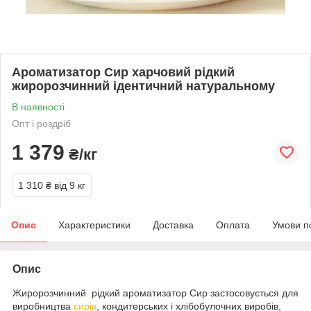
Ароматизатор Сир харчовий рідкий
жиророзчинний ідентичний натуральному
В наявності
Опт і роздріб
1 379
₴/кг
1 310 ₴
від 9 кг
Опис
Характеристики
Доставка
Оплата
Умови п
Опис
Жиророзчинний рідкий ароматизатор Сир застосовується для
виробництва
сирів
, кондитерських і хлібобулочних виробів,