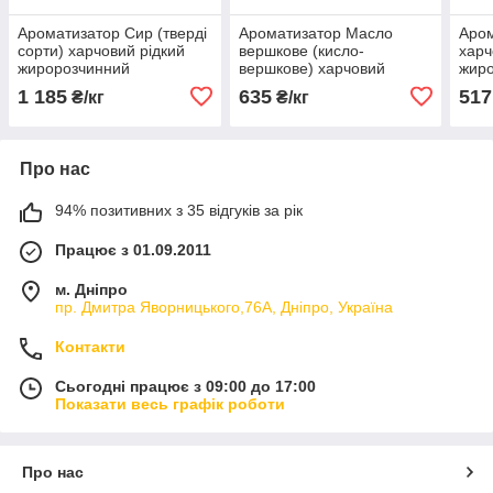
Ароматизатор Сир (тверді
Ароматизатор Масло
Аром
сорти) харчовий рідкий
вершкове (кисло-
харч
жиророзчинний
вершкове) харчовий
жир
ідентичний натуральному
рідкий жиророзчинний
іден
1 185
635
517
₴/кг
₴/кг
ідентичний натуральному
Про нас
94% позитивних з 35 відгуків за рік
Працює з 01.09.2011
м. Дніпро
пр. Дмитра Яворницького,76А, Дніпро, Україна
Контакти
Сьогодні працює з 09:00 до 17:00
Показати весь графік роботи
Про нас