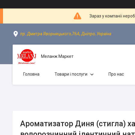
Зараз у компанії неро
пр. Дмитра Яворницького,76А, Дніпро, Україна
Меланж Маркет
Головна
Товари і послуги
Про нас
Ароматизатор Диня (стигла) х
водорозчинний ідентичний на