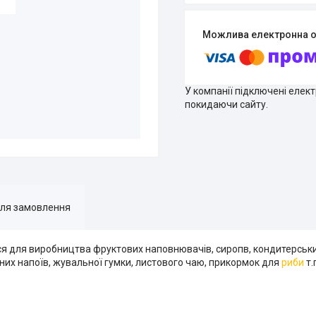
У компанії підключені елек
покидаючи сайту.
для замовлення
 для виробництва фруктових наповнювачів, сиропв, кондитерських 
них напоїв, жувальної гумки, листового чаю, прикормок для
риби
т.