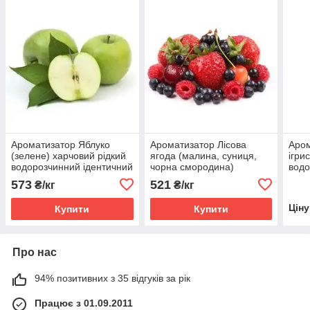
Ароматизатор Яблуко
Ароматизатор Лісова
Аром
(зелене) харчовий рідкий
ягода (малина, суниця,
ігри
водорозчинний ідентичний
чорна смородина)
водо
натуральному
харчовий рідкий
нат
573
521
₴/кг
₴/кг
водорозчинний ідентичний
натуральному
Цін
Купити
Купити
Про нас
94% позитивних з 35 відгуків за рік
Працює з 01.09.2011