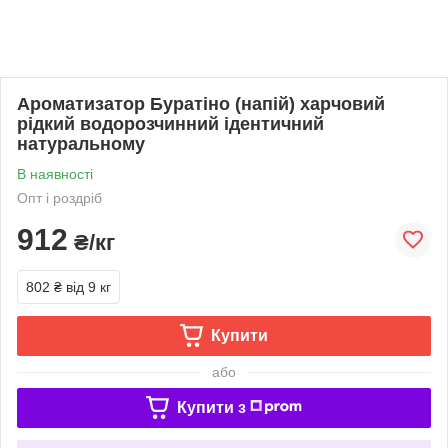
Ароматизатор Буратіно (напій) харчовий
рідкий водорозчинний ідентичний
натуральному
В наявності
Опт і роздріб
912
₴/кг
802 ₴
від 9 кг
Купити
або
Купити з