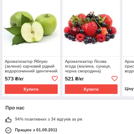
Ароматизатор Яблуко
Ароматизатор Лісова
Аром
(зелене) харчовий рідкий
ягода (малина, суниця,
ігри
водорозчинний ідентичний
чорна смородина)
водо
натуральному
харчовий рідкий
нат
573
521
₴/кг
₴/кг
водорозчинний ідентичний
натуральному
Цін
Купити
Купити
Про нас
94% позитивних з 34 відгуків за рік
Працює з 01.09.2011